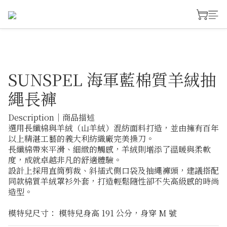
SUNSPEL 海軍藍棉質羊絨抽
繩長褲
Description｜商品描述
選用長纖棉與羊絨（山羊絨）混紡面料打造，並由擁有百年
以上精湛工藝的義大利紡織廠完美操刀。
長纖棉帶來平滑、細緻的觸感，羊絨則增添了溫暖與柔軟
度，成就卓越非凡的舒適體驗。
設計上採用直筒剪裁、斜插式側口袋及抽繩褲頭，建議搭配
同款棉質羊絨罩衫外套，打造輕鬆隨性卻不失高級感的時尚
造型。
模特兒尺寸： 模特兒身高 191 公分，身穿 M 號