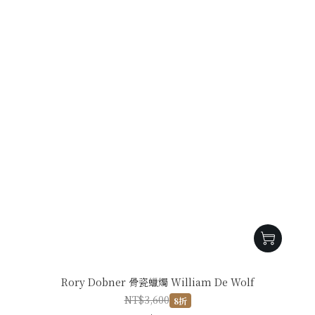
Rory Dobner 骨瓷蠟燭 William De Wolf
NT$3,600
8折