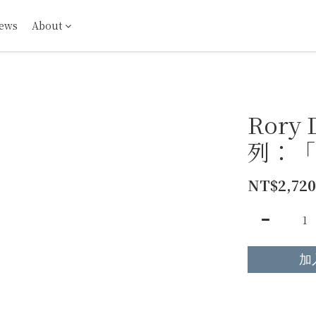
ews
About
Rory
列：「
NT$2,720
加