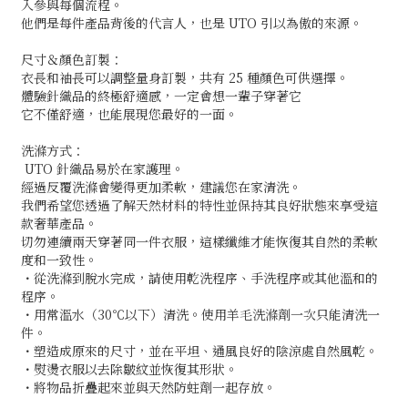
入參與每個流程。
他們是每件產品背後的代言人，也是 UTO 引以為傲的來源。
尺寸＆顏色訂製：
衣長和袖長可以調整量身訂製，共有 25 種顏色可供選擇。
體驗針織品的終極舒適感，一定會想一輩子穿著它
它不僅舒適，也能展現您最好的一面。
洗滌方式：
UTO 針織品易於在家護理。
經過反覆洗滌會變得更加柔軟，建議您在家清洗。
我們希望您透過了解天然材料的特性並保持其良好狀態來享受這
款奢華產品。
切勿連續兩天穿著同一件衣服，這樣纖維才能恢復其自然的柔軟
度和一致性。
・從洗滌到脫水完成，請使用乾洗程序、手洗程序或其他溫和的
程序。
・用常溫水（30℃以下）清洗。使用羊毛洗滌劑一次只能清洗一
件。
・塑造成原來的尺寸，並在平坦、通風良好的陰涼處自然風乾。
・熨燙衣服以去除皺紋並恢復其形狀。
・將物品折疊起來並與天然防蛀劑一起存放。