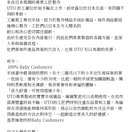
來自日本雪國的專業工匠製作
UTO 的工廠位於岩手縣北上市，該地區位於日本北部，有四個不
同的季節。
工廠員工專攻羊絨，致力於製作精品羊絨針織品。每件商品都經
過精心製作，工匠們以日本北方人聞名的
耐心和決心密切關注細節。
由於生產完全在內部進行，因此他們負責製造的各個方面，並深
入參與每個流程。
他們是每件產品背後的代言人，也是 UTO 引以為傲的來源。
成分：
100% Baby Cashmere
羊絨當中最頂級的原料。在十二個月以下的小羊出生後採集的第
一批絨毛，僅有少少的30克，比起一般的羊絨更加纖細輕盈。獨
特的柔軟度和光澤感，是非常奢侈和幸福的體驗。
「長久舒適，可使用超過十年」
UTO專業製成的寶寶羊絨織品，編織緊密可以長期使用。在自然
資源豐富的岩手縣，UTO的工匠們特別注重在品質和工藝，為確
保在洗滌後能夠維持其形狀，務必以自然風乾的方式且平放，使
用最溫和的方法去對待它，一起創造出更長久的舒適感。
溫柔擁抱你的Baby Cashmere
尺寸＆顏色訂製：