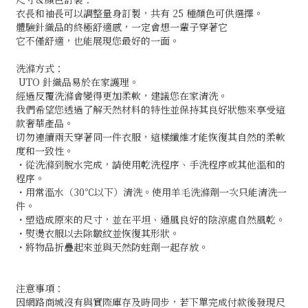
衣長和袖長可以調整量身訂製，共有 25 種顏色可供選擇。
體驗針織品的終極舒適感，一定會想一輩子穿著它
它不僅舒適，也能展現您最好的一面。
洗滌方式：
UTO 針織品易於在家護理。
經過反覆洗滌會變得更加柔軟，建議您在家清洗。
我們希望您透過了解天然材料的特性並保持其良好狀態來享受這
款奢華產品。
切勿連續兩天穿著同一件衣服，這樣纖維才能恢復其自然的柔軟
度和一致性。
・從洗滌到脫水完成，請使用乾洗程序、手洗程序或其他溫和的
程序。
・用常溫水（30℃以下）清洗。使用羊毛洗滌劑一次只能清洗一
件。
・塑造成原來的尺寸，並在平坦、通風良好的陰涼處自然風乾。
・熨燙衣服以去除皺紋並恢復其形狀。
・將物品折疊起來並與天然防蛀劑一起存放。
注意事項：
因網路商城沒有與實際庫存及時同步，若下單完成付款後發現尺