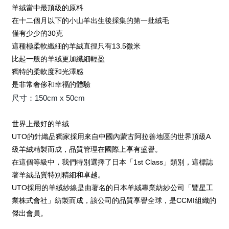
羊絨當中最頂級的原料
在十二個月以下的小山羊出生後採集的第一批絨毛
僅有少少的30克
這種極柔軟纖細的羊絨直徑只有13.5微米
比起一般的羊絨更加纖細輕盈
獨特的柔軟度和光澤感
是非常奢侈和幸福的體驗
尺寸：150cm x 50cm
世界上最好的羊絨
UTO的針織品獨家採用來自中國內蒙古阿拉善地區的世界頂級A
級羊絨精製而成，品質管理在國際上享有盛譽。
在這個等級中，我們特別選擇了日本「1st Class」類別，這標誌
著羊絨品質特別精細和卓越。
UTO採用的羊絨紗線是由著名的日本羊絨專業紡紗公司「豐星工
業株式會社」紡製而成，該公司的品質享譽全球，是CCMI組織的
傑出會員。