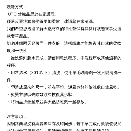
洗滌方式：
UTO 針織品易於在家護理。
經過反覆洗滌會變得更加柔軟，建議您在家清洗。
我們希望您透過了解天然材料的特性並保持其良好狀態來享受這
款奢華產品。
切勿連續兩天穿著同一件衣服，這樣纖維才能恢復其自然的柔軟
度和一致性。
・從洗滌到脫水完成，請使用乾洗程序、手洗程序或其他溫和的
程序。
・用常溫水（30℃以下）清洗。使用羊毛洗滌劑一次只能清洗一
件。
・塑造成原來的尺寸，並在平坦、通風良好的陰涼處自然風乾。
・熨燙衣服以去除皺紋並恢復其形狀。
・將物品折疊起來並與天然防蛀劑一起存放。
注意事項：
因網路商城沒有與實際庫存及時同步，若下單完成付款後發現尺