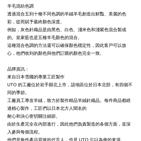
羊毛混紡色調
透過混合五到十種不同色調的羊絨羊毛創造出鮮豔、美麗的色
彩，從而賦予最終顏色深度。
例如，灰色針織品是由黑色、白色、淺米色和淺紫色混合製成
的。皇家藍也是五種羊毛顏色的混合。
這種混合色調的方法還可以確保顏色穩定性，因此客戶可以放
心，他們收到的顏色與他們訂購的顏色完全一致。
品牌資訊：
來自日本雪國的專業工匠製作
UTO 的工廠位於岩手縣北上市，該地區位於日本北部，有四個不
同的季節。
工廠員工專攻羊絨，致力於製作精品羊絨針織品。每件商品都經
過精心製作，工匠們以日本北方人聞名的
耐心和決心密切關注細節。
由於生產完全在內部進行，因此他們負責製造的各個方面，並深
入參與每個流程。
他們是每件產品背後的代言人，也是 UTO 引以為傲的來源。