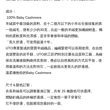
成分：
100% Baby Cashmere
羊絨當中最頂級的原料。在十二個月以下的小羊出生後採集的第
一批絨毛，僅有少少的30克，比起一般的羊絨更加纖細輕盈。獨
特的柔軟度和光澤感，是非常奢侈和幸福的體驗。
「長久舒適，可使用超過十年」
UTO專業製成的寶寶羊絨織品，編織緊密可以長期使用。在自然
資源豐富的岩手縣，UTO的工匠們特別注重在品質和工藝，為確
保在洗滌後能夠維持其形狀，務必以自然風乾的方式且平放，使
用最溫和的方法去對待它，一起創造出更長久的舒適感。
溫柔擁抱你的Baby Cashmere
尺寸＆顏色訂製：
衣長和袖長可以調整量身訂製，共有 25 種顏色可供選擇。
體驗針織品的終極舒適感，一定會想一輩子穿著它
它不僅舒適，也能展現您最好的一面。