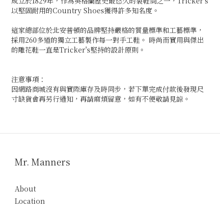
成立於1829年，作為英格蘭歷史最悠久的製鞋商之一，Tricker's
以堅固耐用的Country Shoes獲得許多知名度。
這家總部位於北安普頓的品牌堅持嚴格的質量標準和工藝標準，
採用260多道的獨立工藝製作每一對手工鞋。 時尚而實用與傑出
的雕花鞋一直是Tricker's堅持的設計原則。
注意事項：
因網路商城沒有與實際庫存及時同步，若下單完成付款後發現尺
寸缺貨會再另行通知，再請麻煩留意，如有不便敬請見諒。
Mr. Manners
About
Location