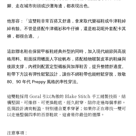
腳、走在城市街頭或沙灘海邊，都表現出色。
他形容：「這雙鞋非常百搭又舒適，拿來取代樂福鞋或牛津鞋綽
綽有餘。不管是搭配牛津襯衫和牛仔褲，還是粗花呢外套配卡其
褲，都很合適。」
這款聯名鞋在保留甲板鞋經典外型的同時，加入現代細節與高規
格用料。鞋面採用蠟面人字紋帆布，搭配植物鞣製皮革的鞋緣與
後跟支撐，內裡則配置定型襯板與加厚鞋舌，提升整體舒適度。
鞋帶下方設有彈性鬆緊設計，讓你不綁鞋帶也能輕鬆穿脫，致敬
80、90 年代 Preppy 風格的率性穿法。
這雙鞋採用 Goral 引以為傲的 Blake Stitch 手工縫製技術，結
構堅固，可維修、可更換鞋底，經久耐穿、陪你走過每個季節。
低筒設計清爽輕盈，特別適合夏季穿著；如果你正在尋找一雙可
以走過整個四季的百搭鞋款，這會是你最佳的選擇。
注意事項：