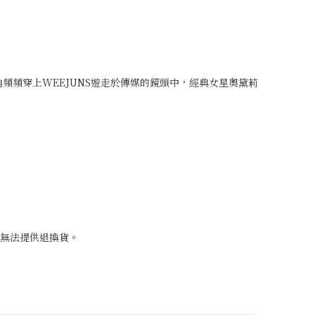
甘迺迪頻頻穿上WEEJUNS遊走於傳媒的鏡頭中，經典女星奧黛莉
内無法提供退換貨。