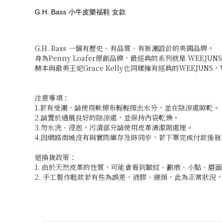
G.H. Bass 小牛皮樂福鞋 女款
G.H. Bass 一個有歷史、有品質、有新潮設計的美國品牌。
身為Penny Loafer原創品牌，最經典的系列就是 WEE
赫本與最美王妃Grace Kelly也同樣擁有經典的WEEJUN
注意事項：
1.若有受潮，請使用軟棉布輕輕擦去水分，並在陰涼處晾乾。
2.請置於通風良好的陰涼處，並保持內袋乾燥。
3.勿水洗、浸泡，污漬部分請使用皮革清潔劑處理。
4.因網路商城沒有與實際庫存及時同步，若下單完成付款後
退換貨政策：
1. 由於天然皮革的性質，可能會看到皺紋、劃痕、小點、
2. 手工製作鞋款若有些為誤差，液膠、線頭，此為正常狀