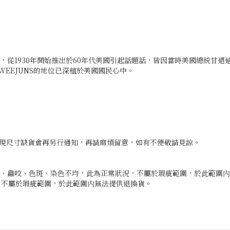
JUNS，從1930年開始推出於60年代美國引起話題話，皆因當時美國總統
S，WEEJUNS的地位已深植於美國國民心中。
發現尺寸缺貨會再另行通知，再請麻煩留意，如有不便敬請見諒。
磨面、蟲咬、色斑、染色不均，此為正常狀況，不屬於瑕疵範圍，於此範圍
況，不屬於瑕疵範圍，於此範圍内無法提供退換貨。