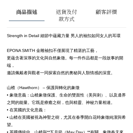
商品描述
送貨及付
顧客評價
款方式
Strength in Detail 細節中蘊藏力量 男人的袖扣如同女人的耳環
EPONA SMITH 金雕袖扣不僅展現了精湛的工藝，
更蘊含著深厚的文化與自然象徵。每一件作品都是一段故事的開
端，
邀請佩戴者與觀者一同探索自然的奧秘與人類情感的深度。
山楂（Hawthorn） – 保護與轉化的象徵
• 象徵意義：山楂象徵保護、生命的雙面性（美與刺）、以及邊界
之間的能量。它既是療癒之樹，也與精靈、神秘力量相連。
• 在英國的文化意義：
• 山楂在英國被視為神聖之樹，尤其在春季開白花時象徵純潔與希
望。
• 英國傳統中，山楂與**五月節（May Day）**有關，象徵春天來