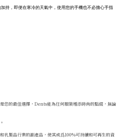
術的加持，即便在寒冷的天氣中，使用您的手機也不必擔心手指
即是您的最佳選擇，Dents能為任何服裝增添時尚的點綴，無論
。
和乳製品行業的副產品，使其成爲100%可持續和可再生的資