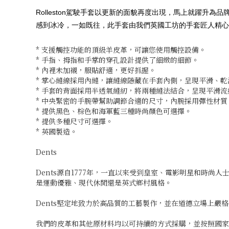
Rolleston駕駛手套以更新的面貌再度出現，馬上就躍
感到冰冷，一如既往，此手套由我們英國工坊的手套匠人精心
* 支援觸控功能的頂級羊皮革，可讓您使用觸控設備。
* 手指、拇指和手掌的穿孔設計提供了細緻的細節。
* 內裡未加襯，服貼舒適，更好抓握。
* 掌心縫線採用內縫，讓縫線隱藏在手套內側，呈現平滑、乾
* 手套的背面採用半透氣縫紉，將兩種縫法結合，呈現平滑流
* 中央緊密的手腕帶幫助調節合適的尺寸，內腕採用彈性材
* 提供黑色、棕色和海軍藍三種時尚顏色可選擇。
* 提供多種尺寸可選擇。
* 英國製造。
Dents
Dents源自1777年，一直以來受到皇室、電影明星和時尚
是運動優雅、現代休閒還是英式鄉村風格。
Dents堅定地致力於高品質的工藝製作，並在道德立場上
我們的皮革和其他原材料均以可持續的方式採購，並按照國家