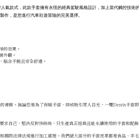
升為品牌人氣款式，此款手套擁有永恆的經典駕駛風格設計，加上當代觸控技
製作，是您進行汽車壯遊冒險的完美選擇。
淨的效果。
線外觀。
質，貼合手腕且安全舒適。
人士的青睞。無論您是為了保暖手部、抑或吸引眾人目光，一雙Dents手套
嚴格要求自己，堅決反對快時尚，只生產真正經典且能永續使用的手套和配飾
和國際法律法規進行加工處理。我們絕大部分的手套皮革都是食品、羊毛