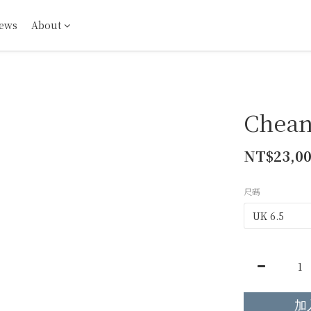
ews
About
Chea
NT$23,0
尺碼
加