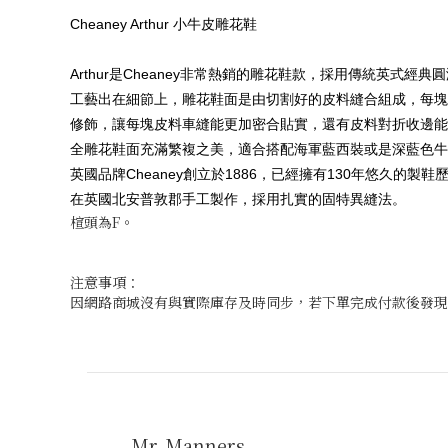
Cheaney Arthur 小牛皮雕花鞋
Arthur是Cheaney非常熱銷的雕花鞋款，採用傳統英式經典
工藝出在細節上，雕花鞋面是由切割好的皮料縫合組成，每塊
修飾，讓每塊皮料車縫能更加密合貼實，還有皮料對折收邊能
全雕花鞋面充滿繁複之美，適合搭配海軍藍西裝或是深藍色牛
英國品牌Cheaney創立於1886，已經擁有130年悠久的製鞋
在英國北安普敦郡手工製作，採用扎實的固特異縫法。
楦頭為F。
注意事項：
因網路商城沒有與實際庫存及時同步，若下單完成付款後發現
Mr. Manners