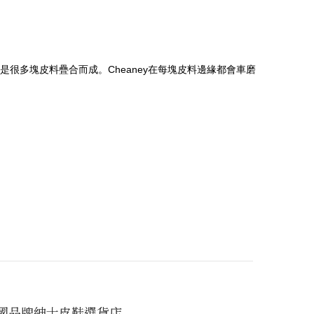
多塊皮料疊合而成。Cheaney在每塊皮料邊緣都會車磨
國品牌紳士皮鞋選貨店