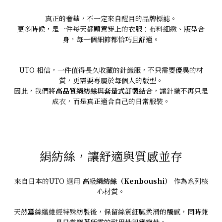
真正的奢華，不一定來自醒目的品牌標誌。
更多時候，是一件每天都願意穿上的衣服：布料細緻、版型合
身，每一個細節都恰巧且舒適。
UTO 相信，一件值得長久收藏的針織服，不只需要優異的材
質，更需要專屬於每個人的版型。
因此，我們將
高品質絹紡絲
與
套量式訂製
結合，讓針織不再只是
成衣，而是真正適合自己的日常服裝。
絹紡絲，讓舒適與質感並存
來自日本的UTO 選用 高級
絹紡絲（Kenboushi）
作為系列核
心材質。
天然蠶絲纖維經特殊紡製後，保留絲質細膩柔滑的觸感，同時兼