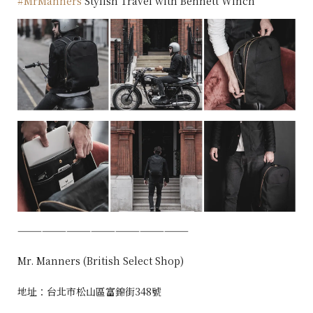
#MrManners
Stylish Travel with Bennett Winch
—————————————————————
Mr. Manners (British Select Shop)
地址：台北市松山區富錦街348號