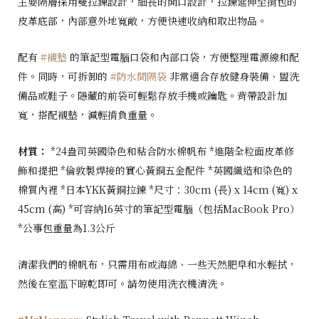
主要隔層採用雙拉鍊設計，細長的開口設計，拉鍊延伸至揹包的
皮革底部，內部意外地寬敞，方便快速收納和取出物品。
配有
#襯墊
的筆記型電腦口袋和內部口袋，方便整理電源線和配
件。同時，可拆卸的
#防水間隔袋
非常適合存放健身裝備、盥洗
備品或鞋子。隱藏的前袋可輕鬆存放手機或鑰匙。背帶設計加
寬，搭配襯墊，減輕揹負重量。
材質：
*24盎司英國染色和粘合防水棉帆布 *進階全粒面皮革修
飾和提把 *倫敦製焊接的實心黃銅五金配件 *英國織造和染色的
棉質內裡 *日本YKK黃銅拉鍊 *尺寸：30cm (長) x 14cm (寬) x
45cm (高) *可容納16英寸的筆記型電腦（包括MacBook Pro）
*公事包重量為1.3公斤
清潔我們的棉帆布，只需用布或海綿、一些天然肥皁和水輕拭，
然後在室溫下晾乾即可。請勿使用洗衣機清洗。