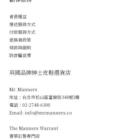
的皮膚。 四十度高溫下的採購初心 六月的採購之旅，頂著巴黎超過
四十度的熱浪，但即使汗流浹背，還是挖到了不少質感出眾、 剪裁
會員權益
精湛的品牌與單品，算是苦中作樂的最佳證明。 Manners 的採購
運送服務方式
原則從來沒變過：Craftsmanship, Classic and
付款服務方式
Contemporary。 一件一件慢慢選，一季一季慢慢堆疊，只希望
退換貨政策
台灣的男裝市場能多一點選擇， 讓台灣男生的穿著,能有更多種可
條款與細則
能。 新品準備登場，Manners 已經有點等不及了。 剩下那些等不
防詐騙宣導
急想跟你們分享的品牌，就留到下一篇慢慢聊！ PART 2 見！
英國品牌紳士皮鞋選貨店
Mr. Manners
地址：台北市松山區富錦街348號1樓
電話：02-2748-6300
Email: info@mrmanners.co
The Manners Warrant
奢華訂製專門店