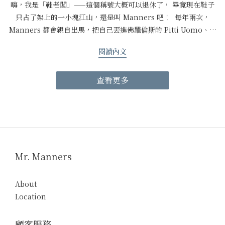
嗨，我是「鞋老闆」——這個稱號大概可以退休了， 畢竟現在鞋子
只占了架上的一小塊江山，還是叫 Manners 吧！ 每年兩次，
Manners 都會親自出馬，把自己丟進佛羅倫斯的 Pitti Uomo、米
蘭的品牌展間、倫敦的品牌辦公室，再一路殺到巴黎那些精彩到讓
閱讀內文
人捨不得眨眼的 showroom。兩週、四座城市，參觀的品牌永遠比
原先規劃還多。 當英國製造開始變得不一樣... 當英國製造開始
查看更多
「瘋狂」，我們往義大利轉身。 先說一件讓人皺眉的事：英國製造
的成本這幾年漲得有點誇張，誇張到那個成衣零售價快接近訂製
了。 於是這次春夏，我們把重心轉向了成本比例更合理，品質一樣
優秀的義大利製造。 BRITISH ARCHIVES, ITLAIN CRAFT過程
中意外挖到一家很有意思的供應商，招牌上寫著「British
Archives, Italian Craft」——查了才知道，這家工廠骨子裡根本
Mr. Manners
是英國經典老牌的幕後推手，許多我們熟悉的英國品牌都是出自他
們之手。 英國的血統、義大利的手藝，聽起來就像是專門為
Manners 量身打造的組合。 經典英倫，也要適合台灣賣了這麼
About
多年扎實厚重的英倫服飾，Manners 也不得不承認：台灣的氣候真
Location
的沒那麼捧場。 這次新合作的義大利供應商採用 Loro Piana 等義
大利頂級輕薄面料，總算可以讓經典英倫的骨架， 穿上更適合台灣
顧客服務